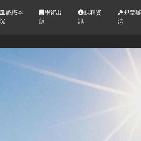
認識本
學術出
課程資
規章
院
版
訊
法