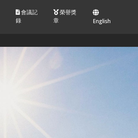
辦
會議記
榮譽獎
錄
章
English