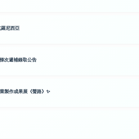
克羅尼西亞
三梯次遞補錄取公告
畢業製作成果展《聲路》✨