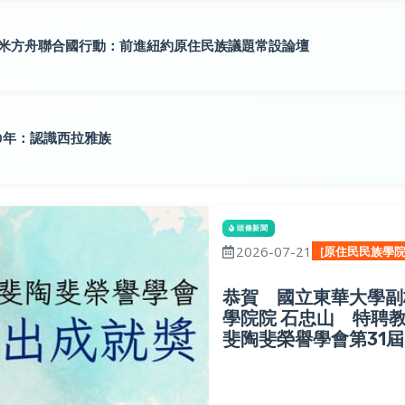
小米方舟聯合國行動：前進紐約原住民族議題常設論壇
0年：認識西拉雅族
頭條新聞
2026-07-21
[原住民民族學院
恭賀 國立東華大學副
學院院 石忠山 特聘
斐陶斐榮譽學會第31