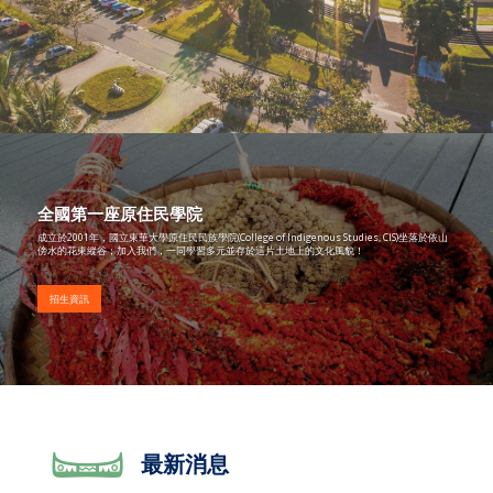
全國第一座原住民學院
成立於2001年，國立東華大學原住民民族學院(College of Indigenous Studies, CIS)坐落於依山
傍水的花東縱谷；加入我們，一同學習多元並存於這片土地上的文化風貌！
招生資訊
最新消息