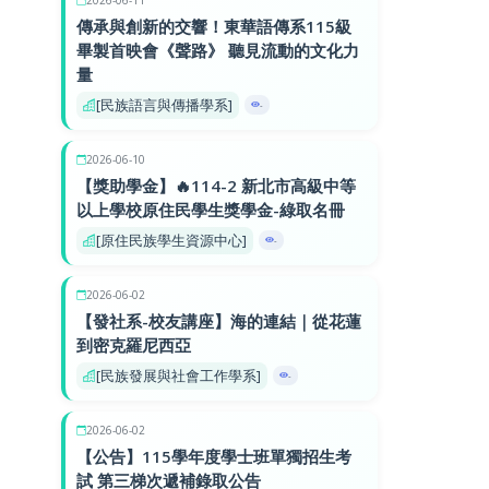
傳承與創新的交響！東華語傳系115級
畢製首映會《聲路》 聽見流動的文化力
量
[民族語言與傳播學系]
-
2026-06-10
【獎助學金】🔥114-2 新北市高級中等
以上學校原住民學生獎學金-綠取名冊
[原住民族學生資源中心]
-
2026-06-02
【發社系-校友講座】海的連結｜從花蓮
到密克羅尼西亞
[民族發展與社會工作學系]
-
2026-06-02
【公告】115學年度學士班單獨招生考
試 第三梯次遞補錄取公告