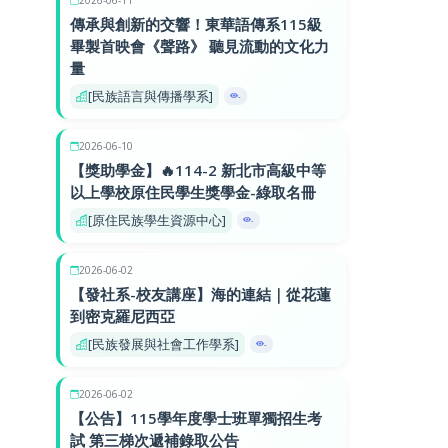
傳承與創新的交響！東華語傳系115級
畢製首映會《聲路》 聽見流動的文化力
量
[民族語言與傳播學系]
-
2026-06-10
【獎助學金】🔥114-2 新北市高級中等
以上學校原住民學生獎學金-綠取名冊
[原住民族學生資源中心]
-
2026-06-02
【發社系-校友講座】海的連結｜從花蓮
到密克羅尼西亞
[民族發展與社會工作學系]
-
2026-06-02
【公告】115學年度學士班單獨招生考
試 第三梯次遞補錄取公告