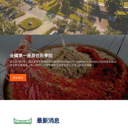
全國第一座原住民學院
成立於2001年，國立東華大學原住民民族學院(College of Indigenous Studies, CIS)坐落於依山
傍水的花東縱谷；加入我們，一同學習多元並存於這片土地上的文化風貌！
招生資訊
最新消息