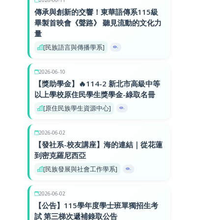
傳承與創新的交響！東華語傳系115級
畢製首映會《聲路》 聽見流動的文化力
量
[民族語言與傳播學系]
-
2026-06-10
【獎助學金】🔥114-2 新北市高級中等
以上學校原住民學生獎學金-綠取名冊
[原住民族學生資源中心]
-
2026-06-02
【發社系-校友講座】海的連結｜從花蓮
到密克羅尼西亞
[民族發展與社會工作學系]
-
2026-06-02
【公告】115學年度學士班單獨招生考
試 第三梯次遞補錄取公告