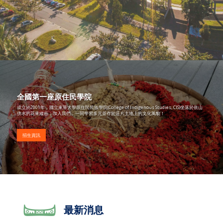
全國第一座原住民學院
成立於2001年，國立東華大學原住民民族學院(College of Indigenous Studies, CIS)坐落於依山
傍水的花東縱谷；加入我們，一同學習多元並存於這片土地上的文化風貌！
招生資訊
最新消息